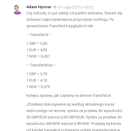
Adam Hycnar
31 maja 2015 o 00:22
Czy szkoda, to już zależy od punktu widzenia. Staram się
dobierać najkorzystniejsze propozycje na blogu. Po
sprawdzeniu Transfer24 wygląda to tak:
– Transfer24 –
1 GBP = 5,60
1 EUR = 4,03
1 NOK = 0,457
– TransferWise –
1 GBP = 5,70
1 EUR = 4,10
1 NOK = 0,479
Kolejna sprawa, jak czytamy na stronie Transfer24:
„Przelewy dokonywane są według aktualnego kursu
widocznego na stronie, opłata za przelew do wysokości
50 GBP/EUR wynosi 0,69 GBP/EUR. Opłata za przelew do
wysokości 500 NOK wynosi 6,90 NOK. Powyżej tej kwoty
od każdej transakcji pobieramy opłatę manipulacyjną w