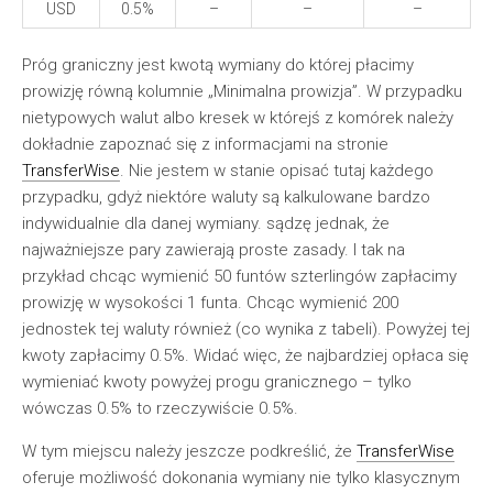
USD
0.5%
–
–
–
Próg graniczny jest kwotą wymiany do której płacimy
prowizję równą kolumnie „Minimalna prowizja”. W przypadku
nietypowych walut albo kresek w którejś z komórek należy
dokładnie zapoznać się z informacjami na stronie
TransferWise
. Nie jestem w stanie opisać tutaj każdego
przypadku, gdyż niektóre waluty są kalkulowane bardzo
indywidualnie dla danej wymiany. sądzę jednak, że
najważniejsze pary zawierają proste zasady. I tak na
przykład chcąc wymienić 50 funtów szterlingów zapłacimy
prowizję w wysokości 1 funta. Chcąc wymienić 200
jednostek tej waluty również (co wynika z tabeli). Powyżej tej
kwoty zapłacimy 0.5%. Widać więc, że najbardziej opłaca się
wymieniać kwoty powyżej progu granicznego – tylko
wówczas 0.5% to rzeczywiście 0.5%.
W tym miejscu należy jeszcze podkreślić, że
TransferWise
oferuje możliwość dokonania wymiany nie tylko klasycznym