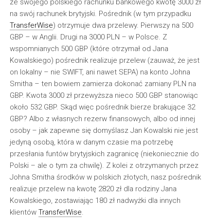
ze swojego polskiego rachunku bankowego kwotę 3000 zł
na swój rachunek brytyjski. Pośrednik (w tym przypadku
TransferWise
) otrzymuje dwa przelewy. Pierwszy na 500
GBP – w Anglii. Drugi na 3000 PLN – w Polsce. Z
wspomnianych 500 GBP (które otrzymał od Jana
Kowalskiego) pośrednik realizuje przelew (zauważ, że jest
on lokalny – nie SWIFT, ani nawet SEPA) na konto Johna
Smitha – ten bowiem zamierza dokonać zamiany PLN na
GBP. Kwota 3000 zł przewyższa nieco 500 GBP stanowiąc
około 532 GBP. Skąd więc pośrednik bierze brakujące 32
GBP? Albo z własnych rezerw finansowych, albo od innej
osoby – jak zapewne się domyślasz Jan Kowalski nie jest
jedyną osobą, która w danym czasie ma potrzebę
przesłania funtów brytyjskich zagranicę (niekoniecznie do
Polski – ale o tym za chwilę). Z kolei z otrzymanych przez
Johna Smitha środków w polskich złotych, nasz pośrednik
realizuje przelew na kwotę 2820 zł dla rodziny Jana
Kowalskiego, zostawiając 180 zł nadwyżki dla innych
klientów
TransferWise
.