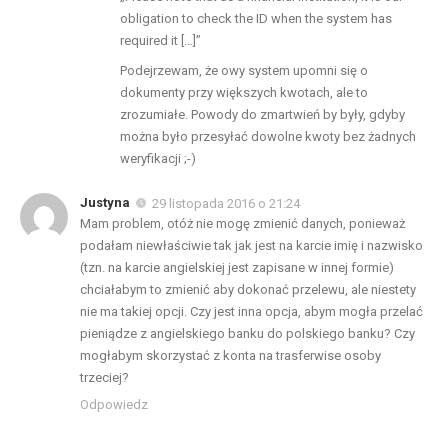
obligation to check the ID when the system has
required it […]”
Podejrzewam, że owy system upomni się o
dokumenty przy większych kwotach, ale to
zrozumiałe. Powody do zmartwień by były, gdyby
można było przesyłać dowolne kwoty bez żadnych
weryfikacji ;-)
Justyna
29 listopada 2016 o 21:24
Mam problem, otóż nie mogę zmienić danych, ponieważ
podałam niewłaściwie tak jak jest na karcie imię i nazwisko
(tzn. na karcie angielskiej jest zapisane w innej formie)
chciałabym to zmienić aby dokonać przelewu, ale niestety
nie ma takiej opcji. Czy jest inna opcja, abym mogła przelać
pieniądze z angielskiego banku do polskiego banku? Czy
mogłabym skorzystać z konta na trasferwise osoby
trzeciej?
Odpowiedz