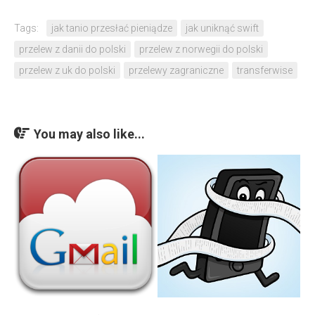
Tags:
jak tanio przesłać pieniądze
jak uniknąć swift
przelew z danii do polski
przelew z norwegii do polski
przelew z uk do polski
przelewy zagraniczne
transferwise
You may also like...