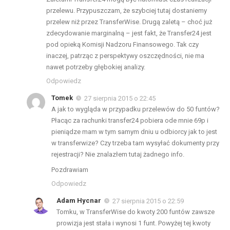
przelewu. Przypuszczam, że szybciej tutaj dostaniemy
przelew niż przez TransferWise. Drugą zaletą – choć już
zdecydowanie marginalną – jest fakt, że Transfer24 jest
pod opieką Komisji Nadzoru Finansowego. Tak czy
inaczej, patrząc z perspektywy oszczędności, nie ma
nawet potrzeby głębokiej analizy.
Odpowiedz
Tomek
27 sierpnia 2015 o 22:45
A jak to wygląda w przypadku przelewów do 50 funtów?
Płacąc za rachunki transfer24 pobiera ode mnie 69p i
pieniądze mam w tym samym dniu u odbiorcy jak to jest
w transferwize? Czy trzeba tam wysyłać dokumenty przy
rejestracji? Nie znalazłem tutaj żadnego info.
Pozdrawiam
Odpowiedz
Adam Hycnar
27 sierpnia 2015 o 22:59
Tomku, w TransferWise do kwoty 200 funtów zawsze
prowizja jest stała i wynosi 1 funt. Powyżej tej kwoty