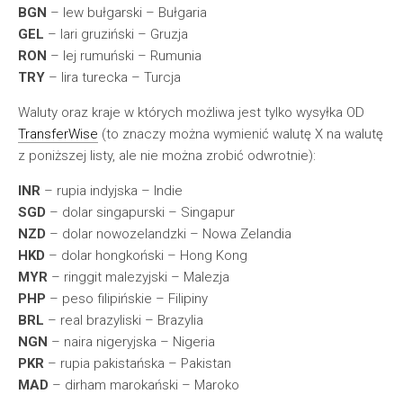
BGN
– lew bułgarski – Bułgaria
GEL
– lari gruziński – Gruzja
RON
– lej rumuński – Rumunia
TRY
– lira turecka – Turcja
Waluty oraz kraje w których możliwa jest tylko wysyłka OD
TransferWise
(to znaczy można wymienić walutę X na walutę
z poniższej listy, ale nie można zrobić odwrotnie):
INR
– rupia indyjska – Indie
SGD
– dolar singapurski – Singapur
NZD
– dolar nowozelandzki – Nowa Zelandia
HKD
– dolar hongkoński – Hong Kong
MYR
– ringgit malezyjski – Malezja
PHP
– peso filipińskie – Filipiny
BRL
– real brazyliski – Brazylia
NGN
– naira nigeryjska – Nigeria
PKR
– rupia pakistańska – Pakistan
MAD
– dirham marokański – Maroko