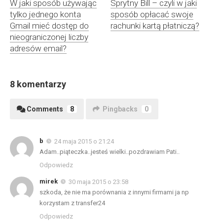
W jaki sposób używając
Sprytny Bill – czyli w jaki
tylko jednego konta
sposób opłacać swoje
Gmail mieć dostęp do
rachunki kartą płatniczą?
nieograniczonej liczby
adresów email?
8 komentarzy
Comments
8
Pingbacks
0
b
24 maja 2015 o 21:24
Adam..piąteczka..jesteś wielki..pozdrawiam Pati..
Odpowiedz
mirek
30 maja 2015 o 23:58
szkoda, że nie ma porównania z innymi firmami ja np
korzystam z transfer24
Odpowiedz