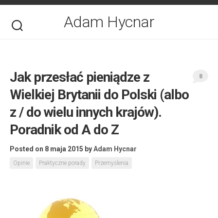
Skip
to
Adam Hycnar
content
Jak przesłać pieniądze z
8
Wielkiej Brytanii do Polski (albo
z / do wielu innych krajów).
Poradnik od A do Z
Posted on 8 maja 2015
by
Adam Hycnar
Opinie
Praktyczne porady
Przemyślenia