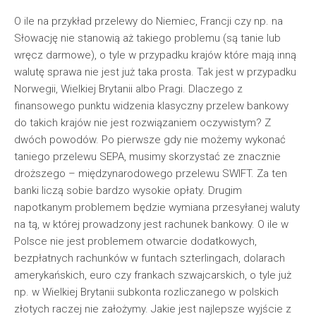
O ile na przykład przelewy do Niemiec, Francji czy np. na
Słowację nie stanowią aż takiego problemu (są tanie lub
wręcz darmowe), o tyle w przypadku krajów które mają inną
walutę sprawa nie jest już taka prosta. Tak jest w przypadku
Norwegii, Wielkiej Brytanii albo Pragi. Dlaczego z
finansowego punktu widzenia klasyczny przelew bankowy
do takich krajów nie jest rozwiązaniem oczywistym? Z
dwóch powodów. Po pierwsze gdy nie możemy wykonać
taniego przelewu SEPA, musimy skorzystać ze znacznie
droższego – międzynarodowego przelewu SWIFT. Za ten
banki liczą sobie bardzo wysokie opłaty. Drugim
napotkanym problemem będzie wymiana przesyłanej waluty
na tą, w której prowadzony jest rachunek bankowy. O ile w
Polsce nie jest problemem otwarcie dodatkowych,
bezpłatnych rachunków w funtach szterlingach, dolarach
amerykańskich, euro czy frankach szwajcarskich, o tyle już
np. w Wielkiej Brytanii subkonta rozliczanego w polskich
złotych raczej nie założymy. Jakie jest najlepsze wyjście z