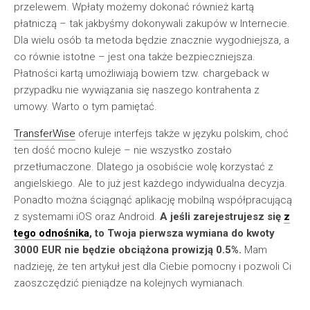
przelewem. Wpłaty możemy dokonać również kartą
płatniczą – tak jakbyśmy dokonywali zakupów w Internecie.
Dla wielu osób ta metoda będzie znacznie wygodniejsza, a
co równie istotne – jest ona także bezpieczniejsza.
Płatności kartą umożliwiają bowiem tzw. chargeback w
przypadku nie wywiązania się naszego kontrahenta z
umowy. Warto o tym pamiętać.
TransferWise
oferuje interfejs także w języku polskim, choć
ten dość mocno kuleje – nie wszystko zostało
przetłumaczone. Dlatego ja osobiście wolę korzystać z
angielskiego. Ale to już jest każdego indywidualna decyzja.
Ponadto można ściągnąć aplikację mobilną współpracującą
z systemami iOS oraz Android.
A jeśli zarejestrujesz się
z
tego odnośnika
, to Twoja pierwsza wymiana do kwoty
3000 EUR nie będzie obciążona prowizją 0.5%.
Mam
nadzieję, że ten artykuł jest dla Ciebie pomocny i pozwoli Ci
zaoszczędzić pieniądze na kolejnych wymianach.