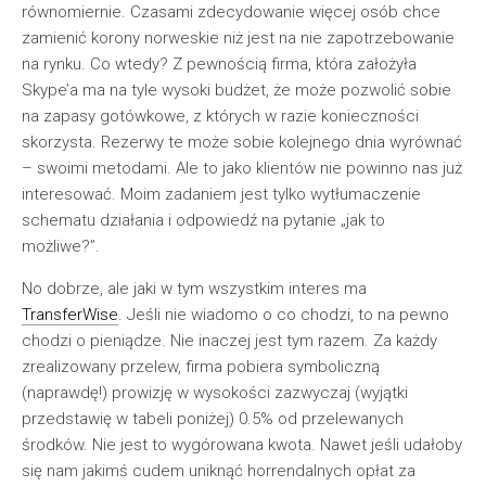
równomiernie. Czasami zdecydowanie więcej osób chce
zamienić korony norweskie niż jest na nie zapotrzebowanie
na rynku. Co wtedy? Z pewnością firma, która założyła
Skype’a ma na tyle wysoki budżet, że może pozwolić sobie
na zapasy gotówkowe, z których w razie konieczności
skorzysta. Rezerwy te może sobie kolejnego dnia wyrównać
– swoimi metodami. Ale to jako klientów nie powinno nas już
interesować. Moim zadaniem jest tylko wytłumaczenie
schematu działania i odpowiedź na pytanie „jak to
możliwe?”.
No dobrze, ale jaki w tym wszystkim interes ma
TransferWise
. Jeśli nie wiadomo o co chodzi, to na pewno
chodzi o pieniądze. Nie inaczej jest tym razem. Za każdy
zrealizowany przelew, firma pobiera symboliczną
(naprawdę!) prowizję w wysokości zazwyczaj (wyjątki
przedstawię w tabeli poniżej) 0.5% od przelewanych
środków. Nie jest to wygórowana kwota. Nawet jeśli udałoby
się nam jakimś cudem uniknąć horrendalnych opłat za