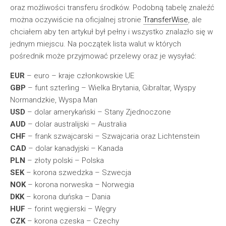
oraz możliwości transferu środków. Podobną tabelę znaleźć
można oczywiście na oficjalnej stronie
TransferWise
, ale
chciałem aby ten artykuł był pełny i wszystko znalazło się w
jednym miejscu. Na początek lista walut w których
pośrednik może przyjmować przelewy oraz je wysyłać:
EUR
– euro – kraje członkowskie UE
GBP
– funt szterling – Wielka Brytania, Gibraltar, Wyspy
Normandzkie, Wyspa Man
USD
– dolar amerykański – Stany Zjednoczone
AUD
– dolar australijski – Australia
CHF
– frank szwajcarski – Szwajcaria oraz Lichtenstein
CAD
– dolar kanadyjski – Kanada
PLN
– złoty polski – Polska
SEK
– korona szwedzka – Szwecja
NOK
– korona norweska – Norwegia
DKK
– korona duńska – Dania
HUF
– forint węgierski – Węgry
CZK
– korona czeska – Czechy