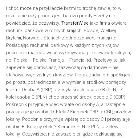
I choć może na przykładzie brzmi to trochę zawile, to w
rezultacie cały proces jest bardzo prosty – żeby nie
powiedzieć, że oczywisty.
TransferWise
jako firma otwiera
rachunki bankowe w różnych krajach: Polsce, Wielkiej
Brytanii, Norwegii, Stanach Zjednoczonych, Francji itd.
Posiadając rachunek bankowy w każdym z tych krajów
pośrednik ma możliwość wykonywania przelewów lokalnych,
np. Polska – Polska, Francja – Francja itd. Przelewy te, jak
zapewne się domyślasz, zazwyczaj są darmowe – nie
stanowią więc żadnych kosztów. I teraz zadaniem spółki jest
po prostu pośredniczenie w wymianie środków pomiędzy
ludźmi. Osoba A (GBP) przesyła środki osobie B (PLN). Z
kolei osoba C (PLN) chce przesłać środki osobie D (GBP).
Pośrednik przyjmuje więc wpłatę od osoby A, a następnie
przekazuje je osobie D. Efekt? Kierunek GBP -> GBP, przelew
lokalny. Podobnie przyjmuje wpłatę od osoby C i przesyła je
osobie B. Kolejny efekt? Kierunek PLN -> PLN, przelew
lokalny. Oczywiście, nie zawsze pieniądze rozkładają się