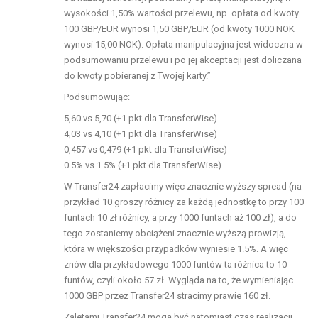
wysokości 1,50% wartości przelewu, np. opłata od kwoty
100 GBP/EUR wynosi 1,50 GBP/EUR (od kwoty 1000 NOK
wynosi 15,00 NOK). Opłata manipulacyjna jest widoczna w
podsumowaniu przelewu i po jej akceptacji jest doliczana
do kwoty pobieranej z Twojej karty.”
Podsumowując:
5,60 vs 5,70 (+1 pkt dla TransferWise)
4,03 vs 4,10 (+1 pkt dla TransferWise)
0,457 vs 0,479 (+1 pkt dla TransferWise)
0.5% vs 1.5% (+1 pkt dla TransferWise)
W Transfer24 zapłacimy więc znacznie wyższy spread (na
przykład 10 groszy różnicy za każdą jednostkę to przy 100
funtach 10 zł różnicy, a przy 1000 funtach aż 100 zł), a do
tego zostaniemy obciążeni znacznie wyższą prowizją,
która w większości przypadków wyniesie 1.5%. A więc
znów dla przykładowego 1000 funtów ta różnica to 10
funtów, czyli około 57 zł. Wygląda na to, że wymieniając
1000 GBP przez Transfer24 stracimy prawie 160 zł.
Zaletami Transfer24 mogą być natomiast czas realizacji