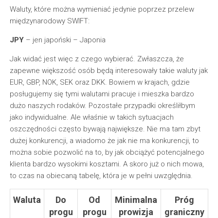
Waluty, które można wymieniać jedynie poprzez przelew
międzynarodowy SWIFT:
JPY
– jen japoński – Japonia
Jak widać jest więc z czego wybierać. Zwłaszcza, że
zapewne większość osób będą interesowały takie waluty jak
EUR, GBP, NOK, SEK oraz DKK. Bowiem w krajach, gdzie
posługujemy się tymi walutami pracuje i mieszka bardzo
dużo naszych rodaków. Pozostałe przypadki określiłbym
jako indywidualne. Ale właśnie w takich sytuacjach
oszczędności często bywają największe. Nie ma tam zbyt
dużej konkurencji, a wiadomo że jak nie ma konkurencji, to
można sobie pozwolić na to, by jak obciążyć potencjalnego
klienta bardzo wysokimi kosztami. A skoro już o nich mowa,
to czas na obiecaną tabelę, która je w pełni uwzględnia.
Waluta
Do
Od
Minimalna
Próg
progu
progu
prowizja
graniczny