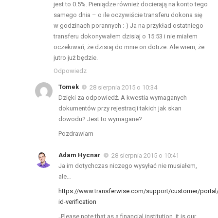
jest to 0.5%. Pieniądze również docierają na konto tego
samego dnia – o ile oczywiście transferu dokona się
w godzinach porannych :-) Ja na przykład ostatniego
transferu dokonywałem dzisiaj o 15:53 i nie miałem
oczekiwań, że dzisiaj do mnie on dotrze. Ale wiem, że
jutro już będzie.
Odpowiedz
Tomek
28 sierpnia 2015 o 10:34
Dzięki za odpowiedź. A kwestia wymaganych
dokumentów przy rejestracji takich jak skan
dowodu? Jest to wymagane?
Pozdrawiam
Adam Hycnar
28 sierpnia 2015 o 10:41
Ja im dotychczas niczego wysyłać nie musiałem,
ale…
https://www.transferwise.com/support/customer/portal/
id-verification
„Please note that as a financial institution, it is our