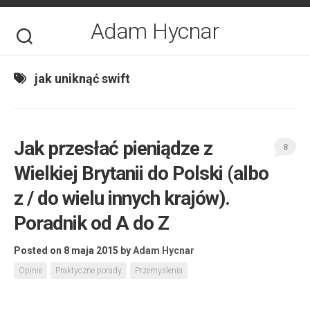
Skip
to
Adam Hycnar
content
jak uniknąć swift
Jak przesłać pieniądze z
8
Wielkiej Brytanii do Polski (albo
z / do wielu innych krajów).
Poradnik od A do Z
Posted on 8 maja 2015
by
Adam Hycnar
Opinie
Praktyczne porady
Przemyślenia