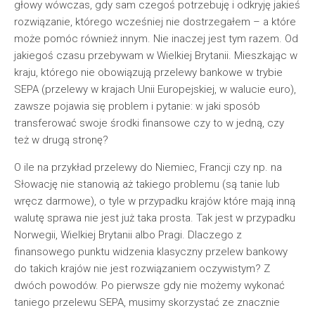
głowy wówczas, gdy sam czegoś potrzebuję i odkryję jakieś
rozwiązanie, którego wcześniej nie dostrzegałem – a które
może pomóc również innym. Nie inaczej jest tym razem. Od
jakiegoś czasu przebywam w Wielkiej Brytanii. Mieszkając w
kraju, którego nie obowiązują przelewy bankowe w trybie
SEPA (przelewy w krajach Unii Europejskiej, w walucie euro),
zawsze pojawia się problem i pytanie: w jaki sposób
transferować swoje środki finansowe czy to w jedną, czy
też w drugą stronę?
O ile na przykład przelewy do Niemiec, Francji czy np. na
Słowację nie stanowią aż takiego problemu (są tanie lub
wręcz darmowe), o tyle w przypadku krajów które mają inną
walutę sprawa nie jest już taka prosta. Tak jest w przypadku
Norwegii, Wielkiej Brytanii albo Pragi. Dlaczego z
finansowego punktu widzenia klasyczny przelew bankowy
do takich krajów nie jest rozwiązaniem oczywistym? Z
dwóch powodów. Po pierwsze gdy nie możemy wykonać
taniego przelewu SEPA, musimy skorzystać ze znacznie