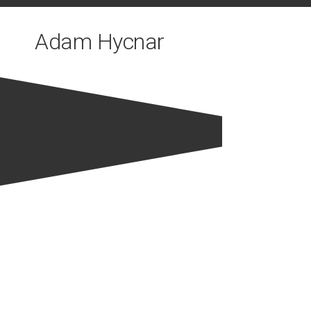
Skip
to
Adam Hycnar
content