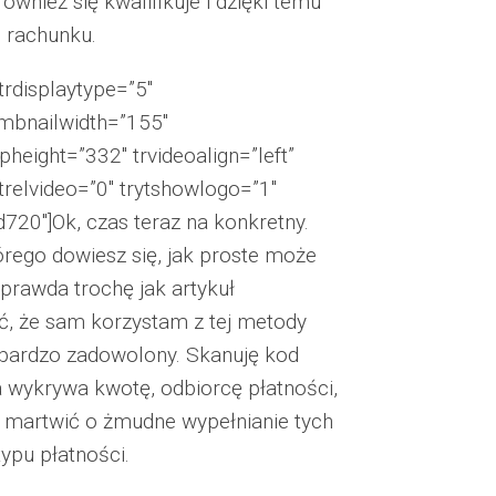
wnież się kwalifikuje i dzięki temu
 rachunku.
rdisplaytype=”5″
umbnailwidth=”155″
height=”332″ trvideoalign=”left”
ytrelvideo=”0″ trytshowlogo=”1″
hd720″]Ok, czas teraz na konkretny.
tórego dowiesz się, jak proste może
 prawda trochę jak artykuł
ć, że sam korzystam z tej metody
m bardzo zadowolony. Skanuję kod
wykrywa kwotę, odbiorcę płatności,
ęc martwić o żmudne wypełnianie tych
ypu płatności.