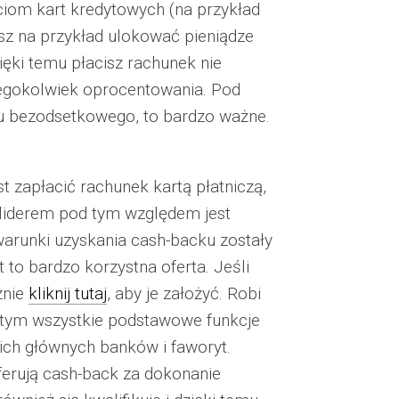
ciom kart kredytowych (na przykład
z na przykład ulokować pieniądze
ęki temu płacisz rachunek nie
iegokolwiek oprocentowania. Pod
u bezodsetkowego, to bardzo ważne.
t zapłacić rachunek kartą płatniczą,
e liderem pod tym względem jest
warunki uzyskania cash-backu zostały
to bardzo korzystna oferta. Jeśli
znie
kliknij tutaj
, aby je założyć. Robi
zy tym wszystkie podstawowe funkcje
oich głównych banków i faworyt.
erują cash-back za dokonanie