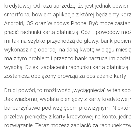
kredytowej. Od razu uprzedzę, że jest jednak pewie
smartfona, bowiem aplikacja z której będziemy korz
Android, iOS oraz Windows Phone. Być może zastana
płacić rachunki kartą płatniczą. Cóż… powodów może 
mi tak na szybko przychodzą do głowy: bank pobiera o
wykonasz nią operacji na daną kwotę w ciągu miesi
ma z tym problem i przez to bank narzuca im dodat
wysoką. Dzięki zapłaceniu rachunku kartą płatniczą,
zostaniesz obciążony prowizją za posiadanie karty.
Drugi powód, to możliwość „wyciągnięcia” w ten spo
Jak wiadomo, wypłata pieniędzy z karty kredytowe
barbarzyństwo pod względem prowizyjnym. Niektóre
przelew pieniędzy z karty kredytowej na konto, jedna
rozwiązanie. Teraz możesz zapłacić za rachunek tz