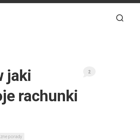
w jaki
2
je rachunki
czne porady