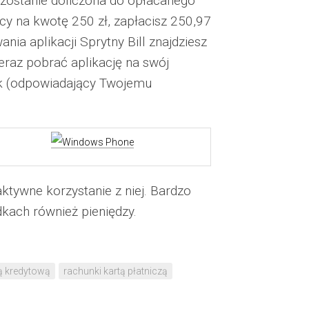
zostanie doliczona do opłacanego
cy na kwotę 250 zł, zapłacisz 250,97
nia aplikacji Sprytny Bill znajdziesz
 teraz pobrać aplikację na swój
nik (odpowiadający Twojemu
aktywne korzystanie z niej. Bardzo
kach również pieniędzy.
tą kredytową
rachunki kartą płatniczą