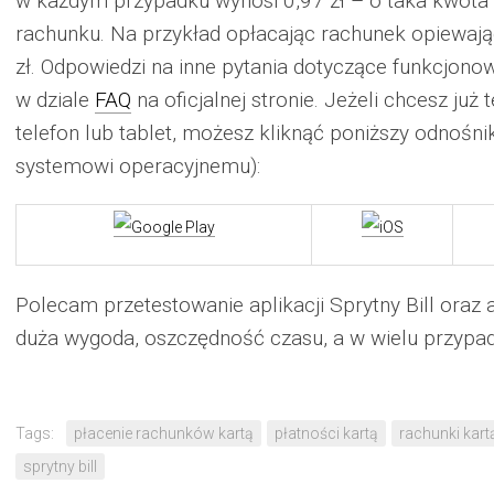
w każdym przypadku wynosi 0,97 zł – o taka kwota 
rachunku. Na przykład opłacając rachunek opiewają
zł. Odpowiedzi na inne pytania dotyczące funkcjonowa
w dziale
FAQ
na oficjalnej stronie. Jeżeli chcesz już
telefon lub tablet, możesz kliknąć poniższy odnoś
systemowi operacyjnemu):
Polecam przetestowanie aplikacji Sprytny Bill oraz 
duża wygoda, oszczędność czasu, a w wielu przypad
Tags:
płacenie rachunków kartą
płatności kartą
rachunki kar
sprytny bill