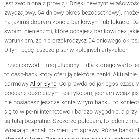
jest zwolniona z prowizji. Dzięki pewnym właściwoś
zwyczajowy, 54-dniowy okres bezodsetkowy), możes
na jakimś dobrym koncie bankowym lub lokacie. Dzi
swoimi pieniędzmi, które oddajesz bankowi bez jak
warunkiem, że nie przekroczysz 54-dniowego okres
O tym będę jeszcze pisał w kolejnych artykułach.
Trzeci powód – mój ulubiony – dla którego warto jes
to cash-back który oferują niektóre banki. Aktualni
darmowy
Alior Sync
. Co prawda od jakiegoś czasu 
poddane dość dużym restrykcjom, jednam wciąż jest 
nie posiadasz jeszcze konta w tym banku, to koniec
się to w pełni internetowo i bardzo wygodnie, a pr
są tutaj bezpłatne. Szczerze polecam, to jeden z m
Wracając jednak do meritum sprawy. Różne banki of