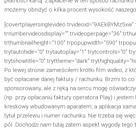
płatności kartą. Zapłacenie w ten sposób rachunku ró
możemy obniżyć o kilka procent wysokość naszego
[covertplayersinglevideo trvideoid=”9AEkBYMz5xw” t
trnumbervideosdisplay=”” trvideoperpage=”36″ trth
trthumbnailheight=”100″ trpopupwidth=”590″ trpopup
trytautohide=”0″ trytautoplay=”1″ trytcontrols=”0″ tr
trytshowtitle=”0″ tryttheme=”dark” trythighquality=”
Po lewej stronie zamieściłem krótki film wideo, z k
być opłacanie danej faktury / rachunku. Brzmi to co
sponsorowany, ale z ręką na sercu mogę oświadczy
(np. przy opłacaniu faktury operatora Play) i jeste
kreskowy wbudowanym aparatem, a aplikacja sama 
tytuł przelewu i numer rachunku. Nie trzeba się wi
pól. Dochodzi nam tutaj zatem aspekt wygody tego t