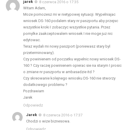
jarek
8 czerwca 2016 o 17:35
Witam Adam,
Moze pomozesz mi w nietypowej sytuacji. Wypelniajac
wniosek DS-160 podalem stary nr paszportu aby przejsc
wszystkie kroki I zobaczyc wszystkie pytania. Przez
pomylke zaakceptowalem wniosek I nie moge juz nic
edytowac.
Teraz wydali mi nowy paszport (poniewasz stary byl
przeterminowany).
Czy powinienem od poczatku wypelnic nowy wniosek DS-
160 ? Czy raczej powinienem opierac sie na starym I prosic
o zmiane nr paszportu w ambasadzie itd ?
Czy skreowanie kolejnego wniosku DS-160 nie stworzy
dodatkowego problemu ?
Pozdrawiam
Jarek
Odpowiedz
Jarek
8 czerwca 2016 o 17:37
Chodzi o wize biznesowa.
Odpowiedz