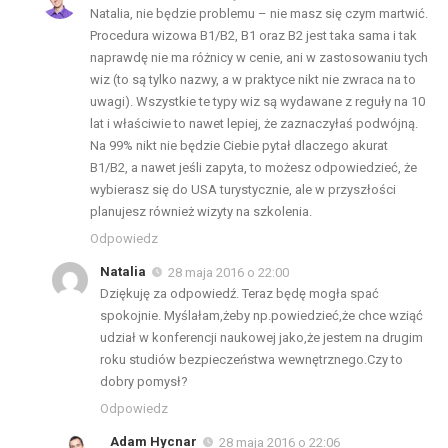
Natalia, nie będzie problemu – nie masz się czym martwić.
Procedura wizowa B1/B2, B1 oraz B2 jest taka sama i tak
naprawdę nie ma różnicy w cenie, ani w zastosowaniu tych
wiz (to są tylko nazwy, a w praktyce nikt nie zwraca na to
uwagi). Wszystkie te typy wiz są wydawane z reguły na 10
lat i właściwie to nawet lepiej, że zaznaczyłaś podwójną.
Na 99% nikt nie będzie Ciebie pytał dlaczego akurat
B1/B2, a nawet jeśli zapyta, to możesz odpowiedzieć, że
wybierasz się do USA turystycznie, ale w przyszłości
planujesz również wizyty na szkolenia.
Odpowiedz
Natalia
28 maja 2016 o 22:00
Dziękuję za odpowiedź. Teraz będę mogła spać
spokojnie. Myślałam,żeby np.powiedzieć,że chce wziąć
udział w konferencji naukowej jako,że jestem na drugim
roku studiów bezpieczeństwa wewnętrznego.Czy to
dobry pomysł?
Odpowiedz
Adam Hycnar
28 maja 2016 o 22:06