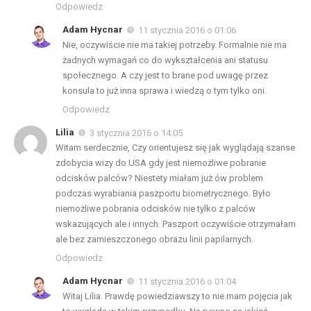
Odpowiedz
Adam Hycnar
11 stycznia 2016 o 01:06
Nie, oczywiście nie ma takiej potrzeby. Formalnie nie ma
żadnych wymagań co do wykształcenia ani statusu
społecznego. A czy jest to brane pod uwagę przez
konsula to już inna sprawa i wiedzą o tym tylko oni.
Odpowiedz
Lilia
3 stycznia 2016 o 14:05
Witam serdecznie, Czy orientujesz się jak wyglądają szanse
zdobycia wizy do USA gdy jest niemożliwe pobranie
odcisków palców? Niestety miałam już ów problem
podczas wyrabiania paszportu biometrycznego. Było
niemożliwe pobrania odcisków nie tylko z palców
wskazujących ale i innych. Paszport oczywiście otrzymałam
ale bez zamieszczonego obrazu linii papilarnych.
Odpowiedz
Adam Hycnar
11 stycznia 2016 o 01:04
Witaj Lilia. Prawdę powiedziawszy to nie mam pojęcia jak