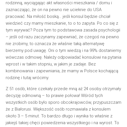
rodzinną, wyciągając akt własności mieszkania / domu i
zaznaczając, że on na pewno nie ucieknie do USA
pracować. Na miłość boską… jeśli konsul będzie chciał
wiedzieć czy mamy mieszkanie, to o to zapyta. Po co się z
tym wyrywać? Poza tym to podstawowa zasada psychologii
– jeśli od razu zaczynamy zapewniać, że czegoś na pewno
nie zrobimy, to oznacza że właśnie taką alternatywę
bierzemy pod uwagę. Oni o tym wiedzą i na 99% dostaniemy
wówczas odmowę. Należy odpowiadać konsulowi na pytania
wprost i w takim stopniu, w jakim je zadaje. Bez
kombinowania i zapewniania, że mamy w Polsce kochającą
rodzinę i tutaj wrócimy.
Z 51 osób, które czekały przede mną aż 24 osoby otrzymały
decyzję odmowną – to prawie połowa! Wśród tych
wszystkich osób było sporo obcokrajowców, przypuszczam
że z Białorusi. Większość osób rozmawiała z konsulem
około 3 – 5 minut. To bardzo długo i wynika to właśnie z
jakiejś takiej chęci powiedzenia wszystkiego i na wyrost. To