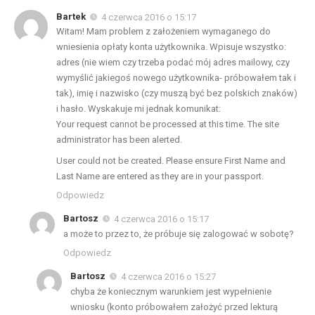
Bartek
4 czerwca 2016 o 15:17
Witam! Mam problem z założeniem wymaganego do
wniesienia opłaty konta użytkownika. Wpisuje wszystko:
adres (nie wiem czy trzeba podać mój adres mailowy, czy
wymyślić jakiegoś nowego użytkownika- próbowałem tak i
tak), imię i nazwisko (czy muszą być bez polskich znaków)
i hasło. Wyskakuje mi jednak komunikat:
Your request cannot be processed at this time. The site
administrator has been alerted.
User could not be created. Please ensure First Name and
Last Name are entered as they are in your passport.
Odpowiedz
Bartosz
4 czerwca 2016 o 15:17
a może to przez to, że próbuje się zalogować w sobotę?
Odpowiedz
Bartosz
4 czerwca 2016 o 15:27
chyba że koniecznym warunkiem jest wypełnienie
wniosku (konto próbowałem założyć przed lekturą