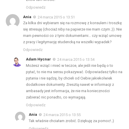
Odpowiedz
Ania
24 marca 2015 o 13:51
Za kilka dni wybieram się na rozmowę z konsulem i troszkę
się stresuję (chociaż niby na papierze nie mam czym ;)). Nie
mam pewności co z tymi dokumentami… czy wziąć umowę
z pracy i legitymację studencką na wszelki wypadek?
Odpowiedz
Adam Hycnar
24 marca 2015 o 13:54
Możesz wziąć i mieć w teczce, ale jeśli nie będą o to
pytać, to nie ma sensu pokazywać. Odpowiadasz tylko na
pytania i nie sądzę, by chcieli od Ciebie jakiekolwiek
dodatkowe dokumenty. Zresztą nawet w informacji z
ambasady jest informacja, że nie ma konieczności
zabierać nic ponadto, co wymagają.
Odpowiedz
Ania
24 marca 2015 o 13:55
Tak właśnie chciałam zrobić. Dziękuję za pomoc! ;)
Odpowiedz