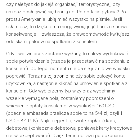
czy należysz do jakiejś organizacji terrorystycznej, czy
umiesz posługiwać się bronią itd. Po co takie pytania? Po
prostu Amerykanie lubią mieć wszystko na piśmie. Jeśli
skłamiesz, to dzięki temu mogą wyciągnąć bardzo surowe
konsekwencje – zwłaszcza, że prawdomówność kwitujesz
odciskami palców na spotkaniu z konsulem.
Gdy Twój wniosek zostanie wysłany, to należy wydrukować
sobie potwierdzenie (trzeba je przedstawić na spotkaniu z
konsulem). Od tego momentu nie da się już nic we wniosku
poprawić. Teraz na
tej stronie
należy sobie założyć konto
użytkownika, a następnie kliknąć na umówienie spotkania z
konsulem. Gdy wybierzemy typ wizy oraz wypełnimy
wszelkie wymagane pola, zostaniemy poproszeni o
wniesienie opłaty konsularnej w wysokości 160 USD
(obecnie ambasada przelicza sobie to na 544 zł, czyli 1
USD = 3.4 PLN). Najlepiej jest tę kwotę zapłacić kartą
debetową (koniecznie debetową, ponieważ karty kredytowe
nie są akceptowane). Dzięki temu od razu po dokonaniu