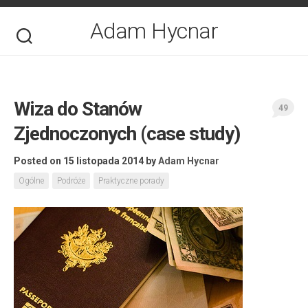
Skip
to
Adam Hycnar
content
Wiza do Stanów
49
Zjednoczonych (case study)
Posted on 15 listopada 2014
by
Adam Hycnar
Ogólne
Podróże
Praktyczne porady