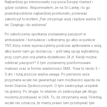
Najbardziej go interesowało czy poza Europę również i
gdzie ostatnio. Wspomniałem, że na Sri Lankę i to go
prawdopodobnie najbardziej przekonało, ponieważ
zakończył to krótkim „Pan otrzymuje wizę i będzie ważna 10
lat. Dziękuję i do widzenia”.
Po zakończeniu spotkania zostawiamy paszport w
ambasadzie / konsulacie i odbieramy go albo w punkcie
TNT, który sobie wyznaczyliśmy podczas aplikowania o wizę,
albo kurier nam go dostarczy – jeśli taką opcję wybraliśmy,
przy czym jest ona płatna dodatkowo 24 zł. Kiedy można
odebrać paszport? O tym zostaniemy poinformowani
mailowo oraz w formie wiadomości SMS. Trwa to około 3 –
5 dni. I tutaj jeszcze ważna uwaga. Po pierwsze wiza
przyznana wcale nie gwarantuje nam możliwości wjazdu na
teren Stanów Zjednoczonych. O tym zadecyduje urzędnik
na granicy. Po drugie, to właśnie on zadecyduje jak długo
możemy przebywać w USA. To, że otrzymamy wizę 10-letnią
wcale nie oznacza, że mamy prawo tam przebywać tyle