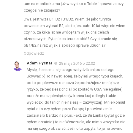
tam na monitorku ma już wszystko o Tobie i sprawdza czy
czegoś nie zatajasz?
Dwa, jest wiza B1, B2 i B1/B2. Wiem, że jako turysta
powinienem wybrać B2, ale to jest całe 10 lat więc nie wiem
czy np. za kilka lat nie wrócę tam w jakichś celach
biznesowych. Pytanie co teraz zrobić? Czy staranie się
oB1/B2 na raz w jakiś sposób sprawę utrudnia?
Odpowiedz
Adam Hycnar
28 maja 2016 o 22:02
Myślę, że nie ma się czego wstydzić ani po co tego
ukrywać :-) To nawet lepiej, że byłeś w tego typu krajach,
bo to po pierwsze oznacza że podróżujesz (mniejsze
ryzyko, że będziesz chciał pozostać w USA nielegalnie)
oraz że masz pieniądze (w końcu kraj odległy i takie
wycieczki do tanich nie należą – zazwyczaj). Mnie konsul
pytał o to czy byłem poza Europą i potwierdzenie
zadziałało bardzo na plus. Fakt, że Sri Lanka (pytał gdzie
byłem ostatnio) to nie Wenezuela, ale mimo wszystko nie
ma się czego obawiać. Jeśli o to zapyta, to ja na pewno