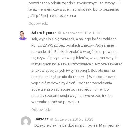
powyższego tekstu zgodnie z wytycznymi ze strony – i
teraz nie wiem czy wypełniać wniosek, bo to bezsensu
jeśli później nie założę konta
Odpowiedz
Adam Hycnar
4 czerwca 2016 o 15:35
Tak, wypełnia się wniosek, a na jego końcu zakłada
konto. ZAWSZE bez polskich znaków. Adres, imię i
nazwisko itd. Polskich znaków w ogóle nie powinno
się używać przy rezerwacji biletów, w zagranicznych
instytucjach itd. Nazwa użytkownika nie może zawierać
znaków specjalnych (w tym spacji). Sobota nie ma
tutaj na szczęście nic do rzeczy :-) Wniosek można
wypełnić w dowolny dzień. Podczas wypełniania
sugeruję zapisać sobie od razu jego numer, bo
niestety czasami sesja wygasa i wówczas trzeba
wszystko robić od początku.
Odpowiedz
Bartosz
6 czerwca 2016 o 20:23
Dziękuje pięknie bardzo mi pomogłeś. Mam jednak