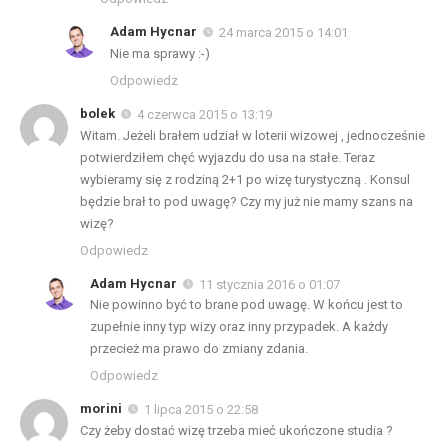
Adam Hycnar
24 marca 2015 o 14:01
Nie ma sprawy :-)
Odpowiedz
bolek
4 czerwca 2015 o 13:19
Witam. Jeżeli brałem udział w loterii wizowej , jednocześnie
potwierdziłem chęć wyjazdu do usa na stałe. Teraz
wybieramy się z rodziną 2+1 po wizę turystyczną . Konsul
będzie brał to pod uwagę? Czy my już nie mamy szans na
wizę?
Odpowiedz
Adam Hycnar
11 stycznia 2016 o 01:07
Nie powinno być to brane pod uwagę. W końcu jest to
zupełnie inny typ wizy oraz inny przypadek. A każdy
przecież ma prawo do zmiany zdania.
Odpowiedz
morini
1 lipca 2015 o 22:58
Czy żeby dostać wizę trzeba mieć ukończone studia ?