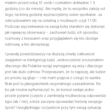
miałem przed sobą 51 osób i czekałem dokładnie 1.5
godziny (co do minuty). Ale myślę, że to wszystko zależy od
tego, na którą godzinę wyznaczyliśmy sobie spotkanie. Ja
zdecydowałem się na ostatnią z możliwych, czyli 11:00.
Podczas wyczekiwania na swoją kolej starałem się dokonać
jak najwięcej obserwacji – zachowań ludzi, ich sposobu
rozmowy z konsulem oraz przyglądałem się kto dostaje
odmowę, a kto akceptację.
I prawdę powiedziawszy na dłuższą chwilę całkowicie
zwątpiłem w inteligencję ludzi. Jednocześnie zrozumiałem
dlaczego dla Polaków wciąż wymagane są wizy i dlaczego
jest tak dużo odmów. Przepraszam, że to napiszę, ale ludzie
po prostu są głupi – i nie mam pojęcia z czego to wynika.
Brak jest tu jakiegokolwiek racjonalnego uzasadnienia. No
bo jak można wytłumaczyć to, że konsul zadaje jedno
proste pytanie (często z zamkniętą możliwością odpowiedzi
typu tak / nie), a ktoś zaczyna opowiadać historię swojego
życia? Uwzględniając oczywiście przy tym swoją sytuację