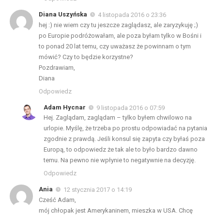
Diana Uszyńska
4 listopada 2016 o 23:36
hej :) nie wiem czy tu jeszcze zaglądasz, ale zaryzykuję ;)
po Europie podróżowałam, ale poza byłam tylko w Bośni i
to ponad 20 lat temu, czy uważasz że powinnam o tym
mówić? Czy to będzie korzystne?
Pozdrawiam,
Diana
Odpowiedz
Adam Hycnar
9 listopada 2016 o 07:59
Hej. Zaglądam, zaglądam – tylko byłem chwilowo na
urlopie. Myślę, że trzeba po prostu odpowiadać na pytania
zgodnie z prawdą. Jeśli konsul się zapyta czy byłaś poza
Europą, to odpowiedz że tak ale to było bardzo dawno
temu. Na pewno nie wpłynie to negatywnie na decyzję.
Odpowiedz
Ania
12 stycznia 2017 o 14:19
Cześć Adam,
mój chłopak jest Amerykaninem, mieszka w USA. Chcę