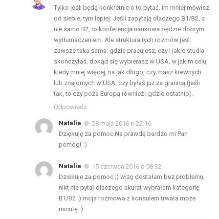
Tylko jeśli będą konkretnie o to pytać. Im mniej mówisz
od siebie, tym lepiej. Jeśli zapytają dlaczego B1/B2, a
nie samo B2, to konferencja naukowa będzie dobrym
wytłumaczeniem. Ale struktura tych rozmów jest
zawsze taka sama: gdzie pracujesz, czy i jakie studia
skończyłaś, dokąd się wybierasz w USA, w jakim celu,
kiedy mniej więcej, na jak długo, czy masz krewnych
lub znajomych w USA, czy byłaś już za granicą (jeśli
tak, to czy poza Europą również i gdzie ostatnio).
Odpowiedz
Natalia
28 maja 2016 o 22:16
Dziękuję za pomoc.Na prawdę bardzo mi Pan
pomógł :)
Natalia
15 czerwca 2016 o 08:32
Dziekuje za pomoc ;) wizę dostałam bez problemu,
nikt nie pytał dlaczego akurat wybrałam kategorię
B1/B2 :) moja rozmowa z konsulem trwała może
minutę :)