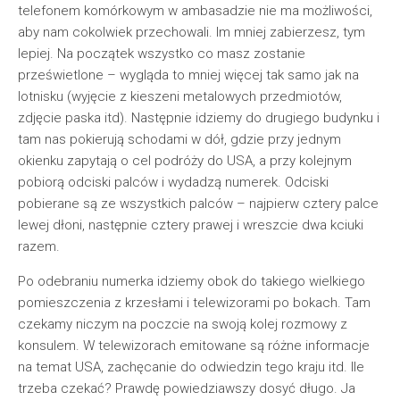
telefonem komórkowym w ambasadzie nie ma możliwości,
aby nam cokolwiek przechowali. Im mniej zabierzesz, tym
lepiej. Na początek wszystko co masz zostanie
prześwietlone – wygląda to mniej więcej tak samo jak na
lotnisku (wyjęcie z kieszeni metalowych przedmiotów,
zdjęcie paska itd). Następnie idziemy do drugiego budynku i
tam nas pokierują schodami w dół, gdzie przy jednym
okienku zapytają o cel podróży do USA, a przy kolejnym
pobiorą odciski palców i wydadzą numerek. Odciski
pobierane są ze wszystkich palców – najpierw cztery palce
lewej dłoni, następnie cztery prawej i wreszcie dwa kciuki
razem.
Po odebraniu numerka idziemy obok do takiego wielkiego
pomieszczenia z krzesłami i telewizorami po bokach. Tam
czekamy niczym na poczcie na swoją kolej rozmowy z
konsulem. W telewizorach emitowane są różne informacje
na temat USA, zachęcanie do odwiedzin tego kraju itd. Ile
trzeba czekać? Prawdę powiedziawszy dosyć długo. Ja