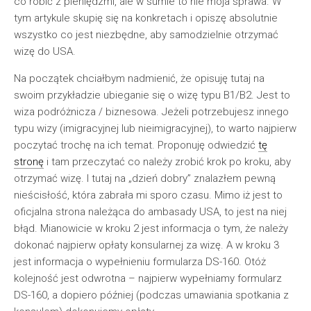
co robić z pieniędzmi, ale w sumie to nie moja sprawa. W
tym artykule skupię się na konkretach i opiszę absolutnie
wszystko co jest niezbędne, aby samodzielnie otrzymać
wizę do USA.
Na początek chciałbym nadmienić, że opisuję tutaj na
swoim przykładzie ubieganie się o wizę typu B1/B2. Jest to
wiza podróżnicza / biznesowa. Jeżeli potrzebujesz innego
typu wizy (imigracyjnej lub nieimigracyjnej), to warto najpierw
poczytać trochę na ich temat. Proponuję odwiedzić
tę
stronę
i tam przeczytać co należy zrobić krok po kroku, aby
otrzymać wizę. I tutaj na „dzień dobry” znalazłem pewną
nieścisłość, która zabrała mi sporo czasu. Mimo iż jest to
oficjalna strona należąca do ambasady USA, to jest na niej
błąd. Mianowicie w kroku 2 jest informacja o tym, że należy
dokonać najpierw opłaty konsularnej za wizę. A w kroku 3
jest informacja o wypełnieniu formularza DS-160. Otóż
kolejność jest odwrotna – najpierw wypełniamy formularz
DS-160, a dopiero później (podczas umawiania spotkania z