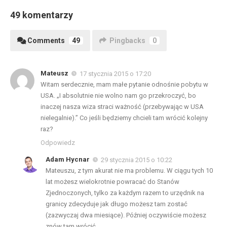
49 komentarzy
Comments
49
Pingbacks
0
Mateusz
17 stycznia 2015 o 17:20
Witam serdecznie, mam małe pytanie odnośnie pobytu w
USA. „I absolutnie nie wolno nam go przekroczyć, bo
inaczej nasza wiza straci ważność (przebywając w USA
nielegalnie).” Co jeśli będziemy chcieli tam wrócić kolejny
raz?
Odpowiedz
Adam Hycnar
29 stycznia 2015 o 10:22
Mateuszu, z tym akurat nie ma problemu. W ciągu tych 10
lat możesz wielokrotnie powracać do Stanów
Zjednoczonych, tylko za każdym razem to urzędnik na
granicy zdecyduje jak długo możesz tam zostać
(zazwyczaj dwa miesiące). Później oczywiście możesz
znów tam wrócić.