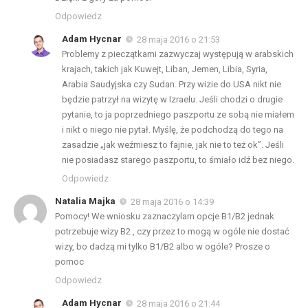
Odpowiedz
Adam Hycnar
28 maja 2016 o 21:53
Problemy z pieczątkami zazwyczaj występują w arabskich
krajach, takich jak Kuwejt, Liban, Jemen, Libia, Syria,
Arabia Saudyjska czy Sudan. Przy wizie do USA nikt nie
będzie patrzył na wizytę w Izraelu. Jeśli chodzi o drugie
pytanie, to ja poprzedniego paszportu ze sobą nie miałem
i nikt o niego nie pytał. Myślę, że podchodzą do tego na
zasadzie „jak weźmiesz to fajnie, jak nie to też ok”. Jeśli
nie posiadasz starego paszportu, to śmiało idź bez niego.
Odpowiedz
Natalia Majka
28 maja 2016 o 14:39
Pomocy! We wniosku zaznaczylam opcje B1/B2 jednak
potrzebuje wizy B2 , czy przez to mogą w ogóle nie dostać
wizy, bo dadzą mi tylko B1/B2 albo w ogóle? Prosze o
pomoc
Odpowiedz
Adam Hycnar
28 maja 2016 o 21:44