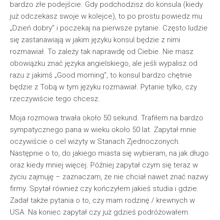
bardzo złe podejście. Gdy podchodzisz do konsula (kiedy
już odczekasz swoje w kolejce), to po prostu powiedz mu
„Dzień dobry” i poczekaj na pierwsze pytanie. Często ludzie
się zastanawiają w jakim języku konsul będzie z nimi
rozmawiał. To zależy tak naprawdę od Ciebie. Nie masz
obowiązku znać języka angielskiego, ale jeśli wypalisz od
razu z jakimś „Good morning”, to konsul bardzo chętnie
będzie z Tobą w tym języku rozmawiał. Pytanie tylko, czy
rzeczywiście tego chcesz.
Moja rozmowa trwała około 50 sekund. Trafiłem na bardzo
sympatycznego pana w wieku około 50 lat. Zapytał mnie
oczywiście o cel wizyty w Stanach Zjednoczonych.
Następnie o to, do jakiego miasta się wybieram, na jak długo
oraz kiedy mniej więcej. Później zapytał czym się teraz w
życiu zajmuję – zaznaczam, że nie chciał nawet znać nazwy
firmy. Spytał również czy kończyłem jakieś studia i gdzie.
Zadał także pytania o to, czy mam rodzinę / krewnych w
USA. Na koniec zapytał czy już gdzieś podróżowałem.