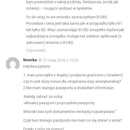
bym powiedział o takiej podróży. Zwłaszcza, że tak jak
mówisz – mogą to widzieć w systemie.
Co do wizy, to we wniosku zaznaczyłbym B1/B2.
Procedura i cena jest taka sama jak w przypadku tylko B1
lub tylko B2. Więc zaznaczając B1/B2 wszystko będzie jak
najbardziej w porządku. Kolega też ostatnio aplikował (z
sukcesem) właśnie o B1/B2.
Odpowiedz
Monika
27 maja 2016 o 10:26
Hej!dwa pytania:
1. mam pieczątke z Aqaby ( przejscie graniczne z Izraelem)
czy to jest duzy minus dla otrzymania wizy amerykanskiej?
2.Nie mam starego paszportu a znalazłam informacje :
:Należy zabrać ze sobą:
-aktualny paszport i poprzednie paszporty.
Wnioski bez tych dokumentów nie będą rozpatrywane.”
Czyli bez starego paszportu nie mam co się starać o wize?
Dzięki z góry za pomoc!