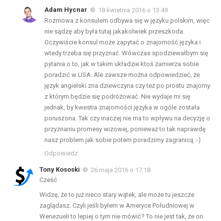
Adam Hycnar
18 kwietnia 2016 o 13:49
Rozmowa z konsulem odbywa się w języku polskim, więc
nie sądzę aby była tutaj jakakolwiek przeszkoda.
Oczywiście konsul może zapytać o znajomość języka i
wtedy trzeba się przyznać. Wówczas spodziewałbym się
pytania o to, jak w takim układzie ktoś zamierza sobie
poradzić w USA. Ale zawsze można odpowiedzieć, że
język angielski zna dziewczyna czy też po prostu znajomy
z którym będzie się podróżować. Nie wydaje mi się
jednak, by kwestia znajomości języka w ogóle została
poruszona. Tak czy inaczej nie ma to wpływu na decyzję o
przyznaniu promesy wizowej, ponieważ to tak naprawdę
nasz problem jak sobie potem poradzimy zagranicą :-)
Odpowiedz
Tony Kososki
26 maja 2016 o 17:18
Cześć
Widzę, że to już nieco stary wątek, ale może tu jeszcze
zaglądasz. Czyli jeśli byłem w Ameryce Południowej w
Wenezueli to lepiej o tym nie mówić? To nie jest tak, że on