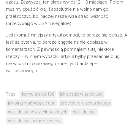
czasu. Zazwyczaj ten okres wynosi 2 – 3 miesiące. Potem
musimy opuścić kraj. I absolutnie nie wolno nam go
przekroczyć, bo inaczej nasza wiza straci ważność
(przebywając w USA nielegalnie).
Jeśli komuś niniejszy artykuł pomógł, to bardzo się cieszę. A
jeśli są pytania, to bardzo chętnie na nie odpiszę w
komentarzach. Z pewnością pominąłem tutaj niektóre
rzeczy – w innym wypadku artykuł byłby przesadnie długi i
nie wnosił nic ciekawego ani – tym bardziej –
wartościowego.
Tags:
formularz ds-160
jak dostać wizę do usa
jak otrzymać wizę do usa
procedura wizowa do usa
wiza do stanów zjednoczonych
wiza do usa
wiza do usa bez problemów