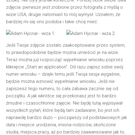
sztuki). Nie były jednak konieczne. Poniżej obok siebie dwa
zdjęcia: pierwsze jest zrobione przez fotografa z myślą o
wizie USA, drugie natomiast to mój wymysł. Uznałem, że
bardziej mi się ono podoba i takie chcę mieć.
Jeśli Twoje zdjęcie zostało zaakceptowane przez system,
to prawdopodobnie będzie można umieścić je na wizie.
Teraz można już rozpocząć wypełnianie wniosku poprzez
kliknięcie „Start an application”. Od razu zapisz sobie swój
numer wniosku – dzięki temu jeśli Twoja sesja wygaśnie,
będzie można wznowić wypełnianie wniosku. Jeśli nie
zapiszesz tego numeru, to cała zabawa zacznie się od
początku. A jak wkrótce się przekonasz jest to bardzo
żmudne i czasochłonne zajęcie. Nie będę tutaj wypisywał
wszystkich pytań, które będą tam zadawane, bo jest ich
naprawdę bardzo dużo – począwszy od podstawowych jak
data i miejsce urodzenia, imiona rodziców, skończone
studia, miejsca pracy, aż po bardziej zaawansowane jak to,