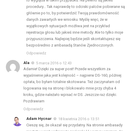
to wygląda w takim przypadku. Na pewno są jakieś
procedury… Tak naprawdę to odciski palców pobierane są
głównie po to, by potwierdzić Twoją prawdomówność
danych zawartych we wniosku. Myślę więc, że w
wyjątkowych sytuacjach możliwa jest na przykład
rejestracja głosu lub jakieś inne metody. Ale to tylko moje
przypuszczenia. Najlepiej będzie jeśli skontaktujesz się
bezpośrednio z ambasadą Stanów Zjednoczonych.
Odpowiedz
Ala
5 marca 2016 o 12:43
Adamie! Dzięki za super post! Przede wszystkim za
wyjaśnienie jaka jest kolejność – najpierw DS-160, później
opłata, bo byłam totalnie skołowana. Też zaczynałam od
logowania się na stronę i blokowało mnie przy chyba 4
kroku, gdzie należało wpisać nr DS. Jeszcze raz dzięki.
Pozdrawiam
Odpowiedz
Adam Hycnar
18 kwietnia 2016 o 13:51
Cieszę się, że okazał się przydatny. Na stronie ambasady