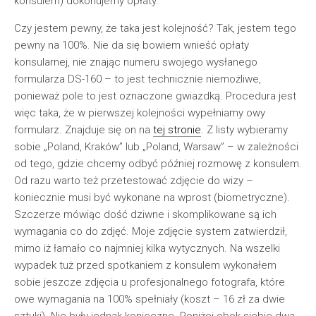
konsulem) dokonujemy opłaty.
Czy jestem pewny, że taka jest kolejność? Tak, jestem tego
pewny na 100%. Nie da się bowiem wnieść opłaty
konsularnej, nie znając numeru swojego wysłanego
formularza DS-160 – to jest technicznie niemożliwe,
ponieważ pole to jest oznaczone gwiazdką. Procedura jest
więc taka, że w pierwszej kolejności wypełniamy owy
formularz. Znajduje się on na
tej stronie
. Z listy wybieramy
sobie „Poland, Kraków” lub „Poland, Warsaw” – w zależności
od tego, gdzie chcemy odbyć później rozmowę z konsulem.
Od razu warto też przetestować zdjęcie do wizy –
koniecznie musi być wykonane na wprost (biometryczne).
Szczerze mówiąc dość dziwne i skomplikowane są ich
wymagania co do zdjęć. Moje zdjęcie system zatwierdził,
mimo iż łamało co najmniej kilka wytycznych. Na wszelki
wypadek tuż przed spotkaniem z konsulem wykonałem
sobie jeszcze zdjęcia u profesjonalnego fotografa, które
owe wymagania na 100% spełniały (koszt – 16 zł za dwie