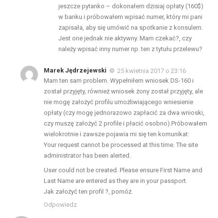
jeszcze pytanko – dokonałem dzisiaj opłaty (160$)
w banku i próbowałem wpisać numer, który mi pani
zapisała, aby się umówić na spotkanie z konsulem.
Jest one jednak nie aktywny. Mam czekać?, czy
należy wpisać inny numer np. ten z tytułu przelewu?
Marek Jędrzejewski
25 kwietnia 2017 o 23:16
Mam ten sam problem. Wypełniłem wniosek DS-160 i
został przyjęty, również wniosek żony został przyjęty, ale
nie mogę założyć profilu umożliwiającego wniesienie
opłaty (czy mogę jednorazowo zapłacić za dwa wnioski,
czy muszę założyć 2 profile i płacić osobno).Próbowałem
wielokrotnie i zawsze pojawia mi się ten komunikat:
Your request cannot be processed at this time. The site
administrator has been alerted.
User could not be created. Please ensure First Name and
Last Name are entered as they are in your passport.
Jak założyć ten profil ?, pomóż.
Odpowiedz