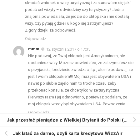
składać wniosek o wizę turystyczną i zastanawiam się jaki
podać cel wizyty – odwiedziny czy turystyczny? Jedna
znajoma powiedziała, że jedzie do chłopaka i nie dostałą
wizy. Czy pytają gdzie i u kogo się zatrzymujesz?
Z gory dzięki za odpowiedź.
Odpowiedz
mmm
12 stycznia 2017 o 17:35
Nie podawaj, ze Twoj chlopak jest Amerykaninem, nie
dostaniesz wizy. Mozesz powiedziec, ze zatrzymujesz sie
u przyjaciela, bedziecie zwiedzac, itp., ale nie podawaj, ze
jest Twoim chlopakiem!!! Moj maz jest obywatelem USA i
nawet po slubie zajelo nam to troche czasu zeby
przekonac konsula, ze chce tylko wize turystyczna.
Pierwszy razm i jej odmowiono, poniewaz podalam, ze
moj chlopak wtedy byl obywatelem USA. Powodzenia
Odpowiedz
Jak przesłać pieniądze z Wielkiej Brytanii do Polski (albo z / do wielu innych krajów). Poradnik od A do Z
Iza Hayduk
26 stycznia 2017 o 21:31
witam,
Jak latać za darmo, czyli karta kredytowa WizzAir
do USA wybieram się z 15-letnim dzieckiem, bardzo proszę