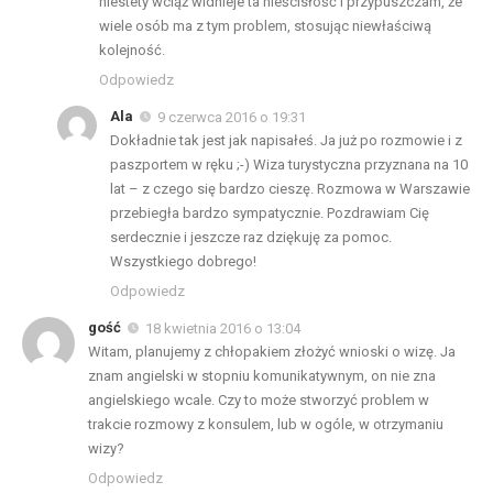
niestety wciąż widnieje ta nieścisłość i przypuszczam, że
wiele osób ma z tym problem, stosując niewłaściwą
kolejność.
Odpowiedz
Ala
9 czerwca 2016 o 19:31
Dokładnie tak jest jak napisałeś. Ja już po rozmowie i z
paszportem w ręku ;-) Wiza turystyczna przyznana na 10
lat – z czego się bardzo cieszę. Rozmowa w Warszawie
przebiegła bardzo sympatycznie. Pozdrawiam Cię
serdecznie i jeszcze raz dziękuję za pomoc.
Wszystkiego dobrego!
Odpowiedz
gość
18 kwietnia 2016 o 13:04
Witam, planujemy z chłopakiem złożyć wnioski o wizę. Ja
znam angielski w stopniu komunikatywnym, on nie zna
angielskiego wcale. Czy to może stworzyć problem w
trakcie rozmowy z konsulem, lub w ogóle, w otrzymaniu
wizy?
Odpowiedz