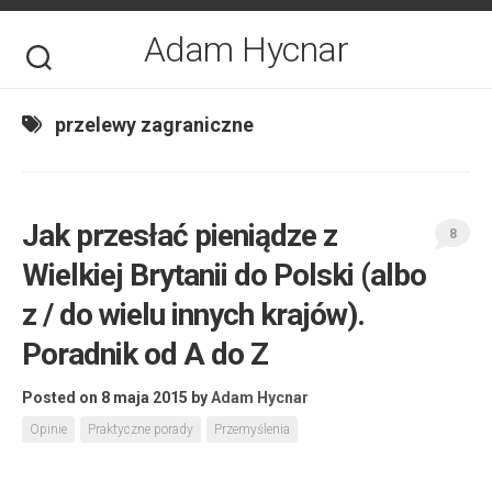
Skip
to
Adam Hycnar
content
przelewy zagraniczne
Jak przesłać pieniądze z
8
Wielkiej Brytanii do Polski (albo
z / do wielu innych krajów).
Poradnik od A do Z
Posted on 8 maja 2015
by
Adam Hycnar
Opinie
Praktyczne porady
Przemyślenia