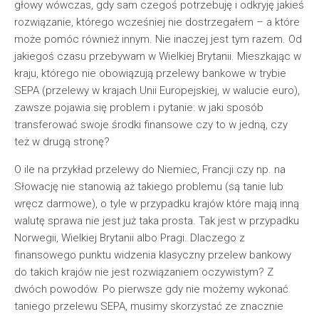
głowy wówczas, gdy sam czegoś potrzebuję i odkryję jakieś
rozwiązanie, którego wcześniej nie dostrzegałem – a które
może pomóc również innym. Nie inaczej jest tym razem. Od
jakiegoś czasu przebywam w Wielkiej Brytanii. Mieszkając w
kraju, którego nie obowiązują przelewy bankowe w trybie
SEPA (przelewy w krajach Unii Europejskiej, w walucie euro),
zawsze pojawia się problem i pytanie: w jaki sposób
transferować swoje środki finansowe czy to w jedną, czy
też w drugą stronę?
O ile na przykład przelewy do Niemiec, Francji czy np. na
Słowację nie stanowią aż takiego problemu (są tanie lub
wręcz darmowe), o tyle w przypadku krajów które mają inną
walutę sprawa nie jest już taka prosta. Tak jest w przypadku
Norwegii, Wielkiej Brytanii albo Pragi. Dlaczego z
finansowego punktu widzenia klasyczny przelew bankowy
do takich krajów nie jest rozwiązaniem oczywistym? Z
dwóch powodów. Po pierwsze gdy nie możemy wykonać
taniego przelewu SEPA, musimy skorzystać ze znacznie