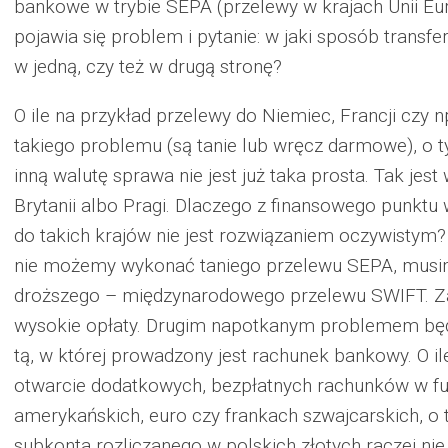
bankowe w trybie SEPA (przelewy w krajach Unii Eur
pojawia się problem i pytanie: w jaki sposób transf
w jedną, czy też w drugą stronę?
O ile na przykład przelewy do Niemiec, Francji czy n
takiego problemu (są tanie lub wręcz darmowe), o 
inną walutę sprawa nie jest już taka prosta. Tak jest
Brytanii albo Pragi. Dlaczego z finansowego punktu
do takich krajów nie jest rozwiązaniem oczywisty
nie możemy wykonać taniego przelewu SEPA, musim
droższego – międzynarodowego przelewu SWIFT. Za 
wysokie opłaty. Drugim napotkanym problemem będ
tą, w której prowadzony jest rachunek bankowy. O i
otwarcie dodatkowych, bezpłatnych rachunków w fun
amerykańskich, euro czy frankach szwajcarskich, o ty
subkonta rozliczanego w polskich złotych raczej nie