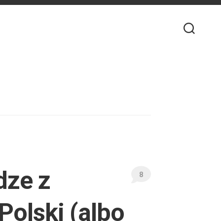
dze z
8
 Polski (albo