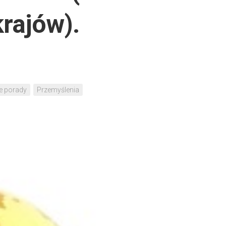
krajów).
e porady
Przemyślenia