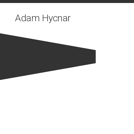
Skip
to
Adam Hycnar
content