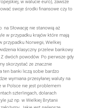
opejskiej, w walucie euro), zawsze
erować swoje środki finansowe czy to
p. na Słowację nie stanowią aż
tyle w przypadku krajów które mają
 w przypadku Norwegii, Wielkiej
 widzenia klasyczny przelew bankowy
m? Z dwóch powodów. Po pierwsze gdy
y skorzystać ze znacznie
ten banki liczą sobie bardzo
zie wymiana przesyłanej waluty na
le w Polsce nie jest problemem
tach szterlingach, dolarach
le już np. w Wielkiej Brytanii
 założymy. Jakie jest najlepsze