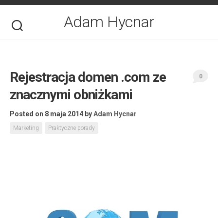
Skip
to
Adam Hycnar
content
Rejestracja domen .com ze
0
znacznymi obniżkami
Posted on 8 maja 2014
by
Adam Hycnar
Marketing
Praktyczne porady