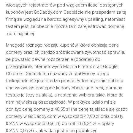
wiodących rejestratorów pod względem ilości dostępnych
kuponów jest GoDaddy.com Osobiście nie przepadam za tą
firmą ze względu na bardzo agresywny upselling, natomiast
faktem jest, że obecnie można tam zarejestrować domenę
.com najtaniej.
Mnogość różnego rodzaju kuponów, które obniżają cenę
domeny oraz ich bardzo zróżnicowana żywotność sprawiła,
że powstało pewne rozszerzenie (dodatek) do
przeglądarek internetowych Mozilla Firefox oraz Google
Chrome. Dodatek ten nazwany został Honey, a jego
funkcjonalność jest bardzo prosta. Automatycznie pobiera
ono wszystkie dostępne kupony obniżające cenę domeny,
testuje je (czy działają), a następnie wybiera takie, które da
nam największą oszczędność. W praktyce udało mi się
obniżyć cenę domeny z 48,55 zł (na cenę tą składa się koszt
domeny w GoDaddy.com w wysokości 47,99 zł oraz opłaty
ICANN w wysokości 0,56 zł) do 6,90 zł (6,34 zł + opłaty
ICANN 0,56 zł). Jak widać jest o co powalczyć.