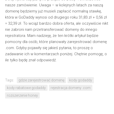
nasze zamówienie. Uwaga – w kolejnych latach za naszą
domenę będziemy już musieli zapłacić normalną stawkę,
która w GoDaddy wynosi od drugiego roku 31,83 zł + 0,56 zł
= 32,39 zł. To wciąż bardzo dobra oferta, ale oczywiście nikt
nie zabroni nam przetransferować domeny do innego
rejestratora. Mam nadzieję, że ten krótki artykuł będzie
pomocny dla osób, które planowały zarejestrować domenę
.com. Gdyby pojawiły się jakieś pytania, to proszę o
zadawanie ich w komentarzach poniżej. Chętnie pomogę, o
ile tylko będę znał odpowiedź.
Tags:
gdzie zarejestrować domenę
kody godaddy
kody rabatowe godaddy
rejestracja domeny .com
rozszerzenie honey