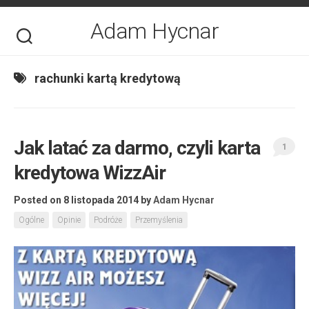
Skip
to
Adam Hycnar
content
rachunki kartą kredytową
Jak latać za darmo, czyli karta
1
kredytowa WizzAir
Posted on 8 listopada 2014
by
Adam Hycnar
Ogólne
Opinie
Podróże
Przemyślenia