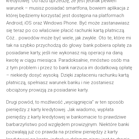
kredytowej. Od razu uprzedzę, że jest jednak pewien
warunek – musisz posiadać smartfona, bowiem aplikacja z
której będziemy korzystać jest dostępna na platformach
Android, iOS oraz Windows Phone. Być może zastanawiasz
się teraz po co właściwie płacić rachunki kartą płatniczą.
Cóż… powodów może być wiele, jak zwykle. Oto te, które mi
tak na szybko przychodzą do głowy: bank pobiera opłatę za
posiadanie karty, jeśli nie wykonasz nią operacji na daną
kwotę w ciągu miesiąca. Paradoksalnie, mnóstwo osób ma
z tym problem i przez to bank narzuca im dodatkową opłatę
– niekiedy dosyć wysoką. Dzięki zapłaceniu rachunku kartą
płatniczą, spełniasz warunek banku i nie zostaniesz
obciążony prowizją za posiadanie karty.
Drugi powód, to możliwość „wyciągnięcia” w ten sposób
pieniędzy z karty kredytowej. Jak wiadomo, wypłata
pieniędzy z karty kredytowej w bankomacie to prawdziwe
barbarzyństwo pod względem prowizyjnym. Niektóre banki
pozwalają już co prawda na przelew pieniędzy z karty