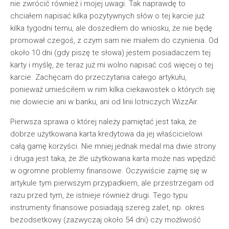
nie zwrócić również i mojej uwagi. Tak naprawdę to
chciałem napisać kilka pozytywnych słów o tej karcie już
kilka tygodni temu, ale doszedłem do wniosku, że nie będę
promował czegoś, z czym sam nie miałem do czynienia. Od
około 10 dni (gdy piszę te słowa) jestem posiadaczem tej
karty i myślę, że teraz już mi wolno napisać coś więcej o tej
karcie. Zachęcam do przeczytania całego artykułu,
ponieważ umieściłem w nim kilka ciekawostek o których się
nie dowiecie ani w banku, ani od linii lotniczych WizzAir.
Pierwsza sprawa o której należy pamiętać jest taka, że
dobrze użytkowana karta kredytowa da jej właścicielowi
całą gamę korzyści. Nie mniej jednak medal ma dwie strony
i druga jest taka, że źle użytkowana karta może nas wpędzić
w ogromne problemy finansowe. Oczywiście zajmę się w
artykule tym pierwszym przypadkiem, ale przestrzegam od
razu przed tym, że istnieje również drugi. Tego typu
instrumenty finansowe posiadają szereg zalet, np. okres
bezodsetkowy (zazwyczaj około 54 dni) czy możliwość