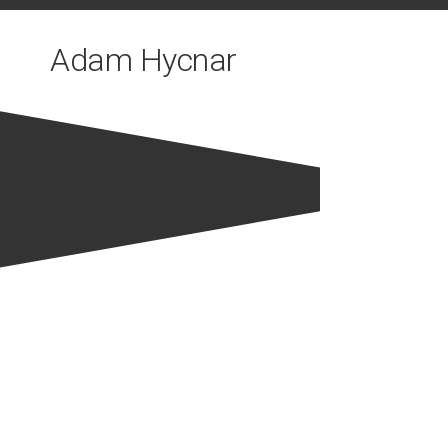
Skip
to
Adam Hycnar
content