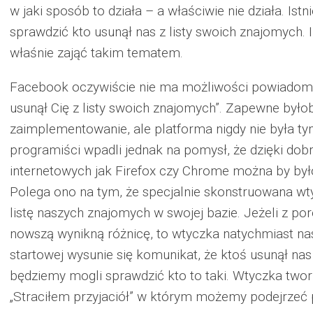
w jaki sposób to działa – a właściwie nie działa. Ist
sprawdzić kto usunął nas z listy swoich znajomych. 
właśnie zająć takim tematem.
Facebook oczywiście nie ma możliwości powiado
usunął Cię z listy swoich znajomych”. Zapewne było
zaimplementowanie, ale platforma nigdy nie była ty
programiści wpadli jednak na pomysł, że dzięki dob
internetowych jak Firefox czy Chrome można by był
Polega ono na tym, że specjalnie skonstruowana wtyc
listę naszych znajomych w swojej bazie. Jeżeli z por
nowszą wynikną różnicę, to wtyczka natychmiast nas
startowej wysunie się komunikat, że ktoś usunął nas
będziemy mogli sprawdzić kto to taki. Wtyczka t
„Straciłem przyjaciół” w którym możemy podejrzeć p