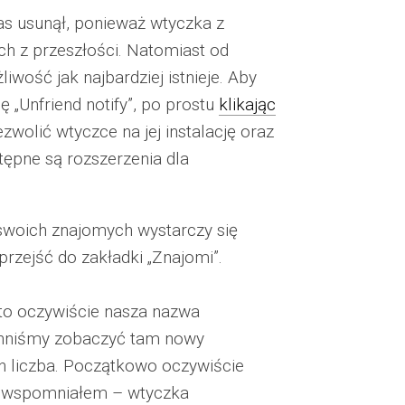
as usunął, ponieważ wtyczka z
h z przeszłości. Natomiast od
iwość jak najbardziej istnieje. Aby
 „Unfriend notify”, po prostu
klikając
zwolić wtyczce na jej instalację oraz
tępne są rozszerzenia dla
 swoich znajomych wystarczy się
rzejść do zakładki „Znajomi”.
to oczywiście nasza nazwa
winniśmy zobaczyć tam nowy
ch liczba. Początkowo oczywiście
ej wspomniałem – wtyczka