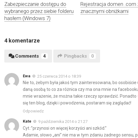
Zabezpieczanie dostępu do
Rejestracja domen .com 
wybranego przez siebie folderu
znacznymi obniżkami
hasłem (Windows 7)
4 komentarze
Comments
4
Pingbacks
0
Ewa
25 czerwca 2014 o 18:39
Nie to, żebym była jakoś tym zainteresowana, bo osobiście
daną osobą to co za różnica czy ma ona mnie na facebooku 
mnie wrażenie, że można takie rzeczy sprawdzić. Ponadto 
się ten blog, dzięki i powodzenia, postaram się zaglądać!
Odpowiedz
Kate
9 października 2014 o 21:27
Cyt.:”przynosi on więcej korzyści ani szkód.”
Adamie, słowo „ani” nie ma w tym zdaniu żadnego sensu, pow