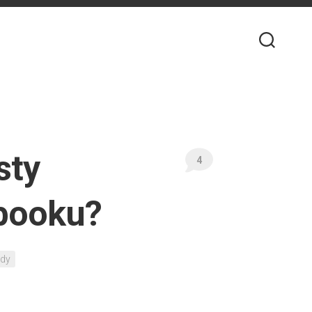
sty
4
booku?
ady