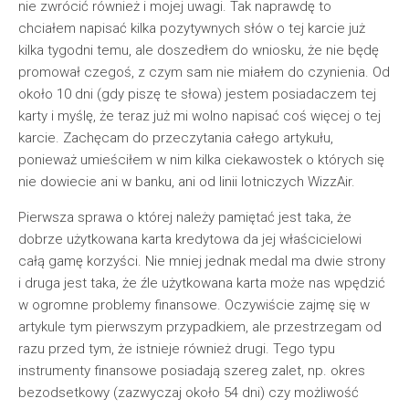
nie zwrócić również i mojej uwagi. Tak naprawdę to
chciałem napisać kilka pozytywnych słów o tej karcie już
kilka tygodni temu, ale doszedłem do wniosku, że nie będę
promował czegoś, z czym sam nie miałem do czynienia. Od
około 10 dni (gdy piszę te słowa) jestem posiadaczem tej
karty i myślę, że teraz już mi wolno napisać coś więcej o tej
karcie. Zachęcam do przeczytania całego artykułu,
ponieważ umieściłem w nim kilka ciekawostek o których się
nie dowiecie ani w banku, ani od linii lotniczych WizzAir.
Pierwsza sprawa o której należy pamiętać jest taka, że
dobrze użytkowana karta kredytowa da jej właścicielowi
całą gamę korzyści. Nie mniej jednak medal ma dwie strony
i druga jest taka, że źle użytkowana karta może nas wpędzić
w ogromne problemy finansowe. Oczywiście zajmę się w
artykule tym pierwszym przypadkiem, ale przestrzegam od
razu przed tym, że istnieje również drugi. Tego typu
instrumenty finansowe posiadają szereg zalet, np. okres
bezodsetkowy (zazwyczaj około 54 dni) czy możliwość