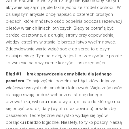
zainteresowań. Stworzyłem z tego nie tylko hobby, którym
aktywnie się zajmuję, ale także jedno ze źródeł dochodu. W
dzisiejszym artykule chcę napisać o czterech prostych
błędach, które mnóstwo osób popełnia podczas rezerwacji
biletów w tanich liniach lotniczych. Błędy te potrafią być
bardzo kosztowne, a z drugiej strony przy odpowiedniej
wiedzy jesteśmy w stanie je bardzo łatwo wyeliminować.
Zdecydowanie warto wziąć sobie do serca to o czym
dzisiaj napiszę. Tym bardziej, że jest to rzeczywiście proste
i przyniesie nam wymierne korzyści i oszczędności.
Błąd #1 – brak sprawdzenia ceny biletu dla jednego
pasażera.
To najczęściej popełniany błąd, który dotyczy
właściwie wszystkich tanich linii lotniczych. Większość osób
planując swoją podróż wchodzi na stronę danego
przewoźnika, wybiera miasto wylotu, miasto do którego ma
się odbyć podróż, daty (wylotu oraz powrotu) oraz liczbę
pasażerów. Teoretycznie wszystko wydaje się być w
porządku i bardzo logiczne. Niestety, to tylko pozory. Naszą