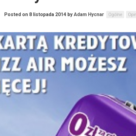
Posted on 8 listopada 2014
by
Adam Hycnar
Ogólne
Opin