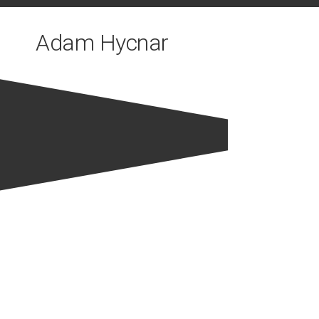
Skip
to
Adam Hycnar
content