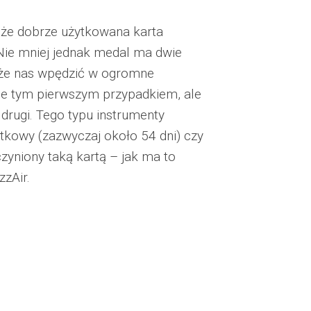
, że dobrze użytkowana karta
 Nie mniej jednak medal ma dwie
może nas wpędzić w ogromne
le tym pierwszym przypadkiem, ale
 drugi. Tego typu instrumenty
etkowy (zazwyczaj około 54 dni) czy
yniony taką kartą – jak ma to
zAir.