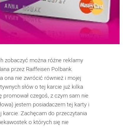
ych zobaczyć można różne reklamy
dana przez Raiffeisen Polbank.
 ona nie zwrócić również i mojej
ywnych słów o tej karcie już kilka
dę promował czegoś, z czym sam nie
słowa) jestem posiadaczem tej karty i
ej karcie. Zachęcam do przeczytania
iekawostek o których się nie