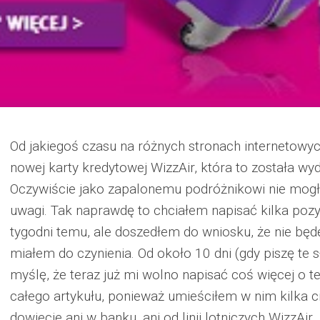
Od jakiegoś czasu na różnych stronach internetow
nowej karty kredytowej WizzAir, która to została wy
Oczywiście jako zapalonemu podróżnikowi nie mogła
uwagi. Tak naprawdę to chciałem napisać kilka pozyt
tygodni temu, ale doszedłem do wniosku, że nie bę
miałem do czynienia. Od około 10 dni (gdy piszę te 
myślę, że teraz już mi wolno napisać coś więcej o t
całego artykułu, ponieważ umieściłem w nim kilka c
dowiecie ani w banku, ani od linii lotniczych WizzAir.