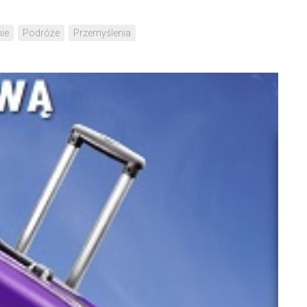
ie
Podróże
Przemyślenia